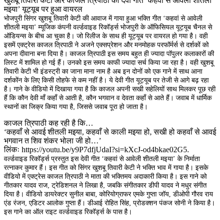
खुशबू तिवारी केटी और काजल त्रिपाठी का देवी गीत ‘कहवां से आवेली शीतली
मइया’ यूट्यूब पर हुआ वायरल
भोजपुरी सिंगर खुशबू तिवारी केटी की आवाज में गाया हुआ भक्ति गीत ‘कहवां से आवेली
शीतली मइया’ म्यूजिक कंपनी वर्ल्डवाइड रिकॉर्ड्स भोजपुरी के ऑफिसियल यूट्यूब चैनल से
ऑडियन्स के बीच आ चुका है। जो रिलीज के साथ ही यूट्यूब पर वायरल हो गया है। वही
इसमें एक्ट्रेस काजल त्रिपाठी ने अजने एक्सप्रेशन और मनमोहक परफॉर्मर्स से दर्शकों को
अपना दीवाना बना दिया है। काजल त्रिपाठी इस समय बहुत ही ज्यादा पॉपुलर कलाकारों की
लिस्ट में शामिल हो गई हैं। उनको इस समय काफी ज्यादा सर्च किया जा रहा है। वही खुशबू
तिवारी केटी भी इंडस्ट्री का जाना माना नाम है अब इन दोनों को एक गाने में साथ आना
दर्शकोंन के लिए किसी तोहफे से कम नहीं है। ये देवी गीत यूट्यूब पर तेजी से आगे बढ़ रहा
है। गाने के वीडियो में दिखाया गया है कि काजल अपनी सखी सहेलियों साथ मिलकर पूछ रही
हैं कि कौन देवी माँ कहाँ से आती है, कौन भगवान व देवता कहाँ से आते हैं। जवाब में धार्मिक
स्थानों का जिक्र किया गया है, जिससे जवाब पूरा हो जाता है।
काजल त्रिपाठी कह रही है कि…
‘कहवाँ से आवई शीतली मइया, कहवाँ से काली मइया हो, सखी हो कहवाँ से आवई
भगवान त शिव शंकर भोला जी हो…’
लिंकः https://youtu.be/y9P7dfjUdaI?si=kXcJ-od4bkae02G5.
वर्ल्डवाइड रिकॉर्ड्स प्रस्तुत इस देवी गीत ‘कहवां से आवेली शीतली मइया’ के निर्माता
रत्नाकर कुमार हैं। इस गीत को सिंगर खुशबू तिवारी केटी ने भक्ति भाव में गाया है। इसके
वीडियो में एक्ट्रेस काजल त्रिपाठी ने माता की भक्तिमय अदाकारी किया है। इस गाने को
गीतकार यादव राज, ट्रेडिशनल ने लिखा है, जबकि संगीतकार डीपी यादव ने मधुर संगीत
दिया है। वीडियो डायरेक्टर सुनील बाबा, कोरियोग्राफर एमके गुप्ता जॉय, डीओपी गौरव राय
एंड रंजन, एडिटर आलोक गुप्ता हैं। डीआई रोहित सिंह, प्रोडक्शन पंकज सोनी ने किया है।
इस गाने का ऑल राइट वर्ल्डवाइड रिकॉर्ड्स के पास है।