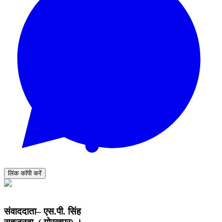
लिंक कॉपी करें
संवाददाता– एस.पी. सिंह