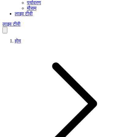
पर्यावरण
मौसम
लाइव टीवी
लाइव टीवी
होम