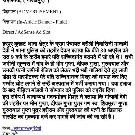
सहजनवा, ( गोरखपुर) ।
विज्ञापन (ADVERTISEMENT)
विज्ञापन (In-Article Banner - Fluid)
Direct / AdSense Ad Slot
हरपुर बुदहट थाना क्षेत्र के ग्राम पंचायत बरौली निवासिनी मान्डवी
देवी ने थाना पुलिस को तहरीर देकर बताया कि बीते 30 अप्रैल को
रात 9 बजे के करीब हमारे पति सच्चिदानंद बरामदे में सो रहे थे। तभी
जमीनी खुन्नस में गांव के ही भीम गुप्ता, दीपक गुप्ता, गुरुदयाल और
उनकी पत्नी जमीनी रंजिश को लेकर भद्दी भद्दी गालियां देते हुए लाठी
डंडा से मारपीटकर मेरे पति सच्चिदानन्द मिश्र को घायल कर दिए।
गम्भीर चोट लगने से उन्हें अस्पताल में भर्ती कराया गया। दवा इलाज
के बाद पीड़िता मांडवी ने सोमवार को पुलिस को तहरीर दिया।
इस संबंध में थानाध्यक्ष मदनमोहन मिश्र ने बताया कि मांन्डवी देवी
की तहरीर पर भीम गुप्ता, दीपक गुप्ता पुत्र गण स्व. शिवमूरत गुप्ता,
गुरुदयाल गुप्ता पुत्र हरीराम और गुरदयाल की पत्नी के खिलाफ
मारपीट का मुकदमा दर्ज कर मामले की जांच की जा रही है।
टैग्स:
#समाचार
#सुर्खियां
शेयर करें: