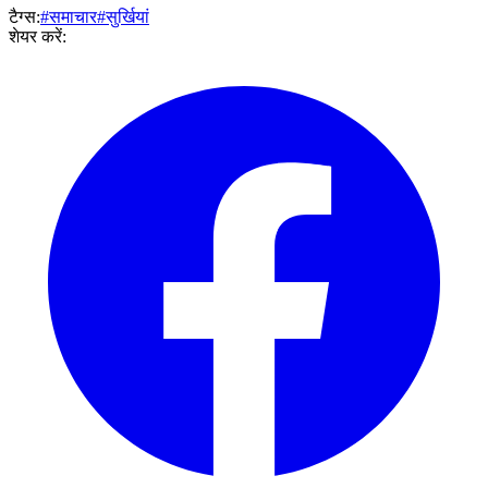
टैग्स:
#समाचार
#सुर्खियां
शेयर करें: