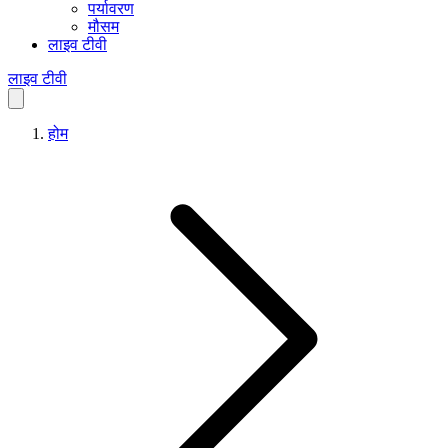
पर्यावरण
मौसम
लाइव टीवी
लाइव टीवी
होम