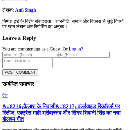
लेखक:
Anil Singh
निष्पक्ष टुडे के विशेष संवाददाता। राजनीति, समाज और विकास से जुड़े विषयों
पर गहन लेखन और रिपोर्टिंग का अनुभव।
Leave a Reply
You are commenting as a Guest. Or
Log in?
POST COMMENT
सम्बंधित समाचार
देश
&#8216;कैलाश के निवासी&#8217; वर्ल्डवाइड रिकॉर्ड्स पर
रिलीज, एक्ट्रेस माही श्रीवास्तव और सिंगर शिवानी सिंह का नया
बोलबम गीत