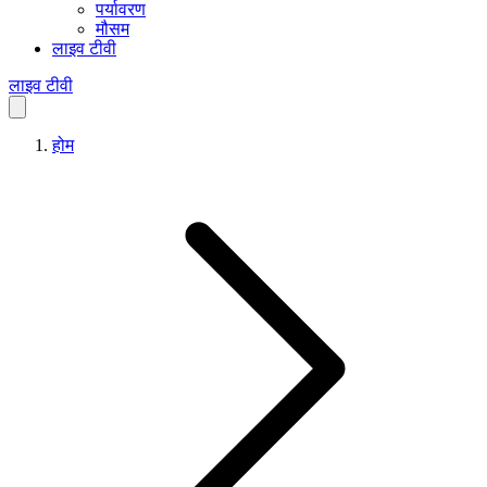
पर्यावरण
मौसम
लाइव टीवी
लाइव टीवी
होम