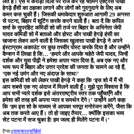
लेते हैं। ऐसे में करोड़ों दिलों पर राज कर रहे चार्मिंग एक्ट्रेस पाखी
हेगड़े हँसी का ठहाका लगाने और लोगों को गुदगुदाने के लिए अब
कमर कस चुकी हैं। जिसकी धमाकेदार शुरुआत आगामी 29 अगस्त
से पटना, बिहार में शूटिंग करके करने वाली हैं। बता दें कि कपिल
शर्मा के सुपरहिट कॉमेडी शो की तर्ज पर बिहार के अभिनेता जेपी
यादव कॉमेडी शो में बताओ और होस्ट और पाखी हेगड़े हंसी का
खजाना लेकर आने वाली है जिसका खुलासा पाखी हेगड़े ने अपने
इंस्टाग्राम अकाउंट पर कुछ तस्वीर पोस्ट करके दिया है और उन्होंने
कैप्शन में लिखा है कि… ‘हमारे और आपके चहेते जेपी यादव, जिन्हें
दर्शक और युवा पीढ़ी ने हमेशा अपार प्यार दिया है, अब एक नए और
भव्य रूप में बिहार और उत्तर प्रदेश की जनता के सामने आ रहे हैं,
‘एक नई उमंग और नए अंदाज़ के साथ!’
इस कॉमेडी शो को लेकर पाखी हेगड़े ने कहा कि ‘इस शो में मैं भी
आप सबसे एक नए अंदाज में मिलने वाली हूँ। मुझे पूरा विश्वास है कि
आप सभी प्यारे दर्शक इसे अंतरराष्ट्रीय स्तर तक पहुँचाएँगे और
हमेशा की तरह हमें अपना प्यार व समर्थन देंगे।’ उन्होंने आगे कहा
कि ‘हम इस शो के माध्यम से आपका भरपूर मनोरंजन करेंगे, जैसा कि
अब तक करते आए हैं। तो हो जाइए तैयार… क्योंकि इसका भव्य
सेट पटना में सज चुका है! हम जल्द ही मिलेंगे पटना में।’
टैग्स:
#समाचार
#सुर्खियां