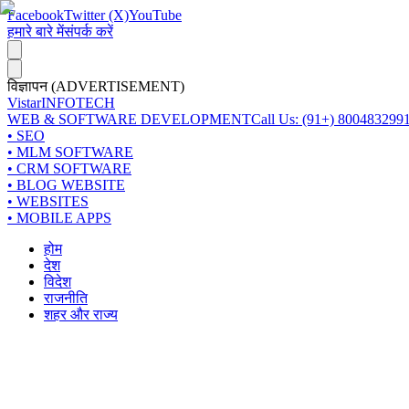
Facebook
Twitter (X)
YouTube
हमारे बारे में
संपर्क करें
विज्ञापन (ADVERTISEMENT)
Vistar
INFOTECH
WEB & SOFTWARE DEVELOPMENT
Call Us: (91+) 800483299
• SEO
• MLM SOFTWARE
• CRM SOFTWARE
• BLOG WEBSITE
• WEBSITES
• MOBILE APPS
होम
देश
विदेश
राजनीति
शहर और राज्य