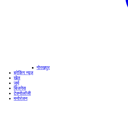
गोरखपुर
ब्रेकिंग न्यूज़
खेल
जुर्म
बिजनेस
टेक्नोलॉजी
मनोरंजन