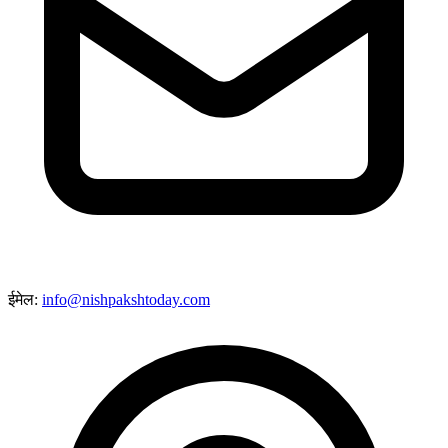
ईमेल:
info@nishpakshtoday.com