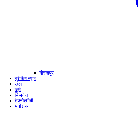
गोरखपुर
ब्रेकिंग न्यूज़
खेल
जुर्म
बिजनेस
टेक्नोलॉजी
मनोरंजन