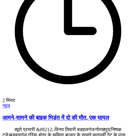
2
मिनट
न्यूज़
आमने-सामने की बाइक भिड़ंत में दो की मौत, एक घायल
ब्यूरो प्रभारी &#8212;-विनय तिवारी बडहलगंज/गोरखपुर(निष्पक्ष
टुडे)बड़हलगंज एरिया क्षेत्र के झुमिला बाजार के सामने कतलही गेट के पास