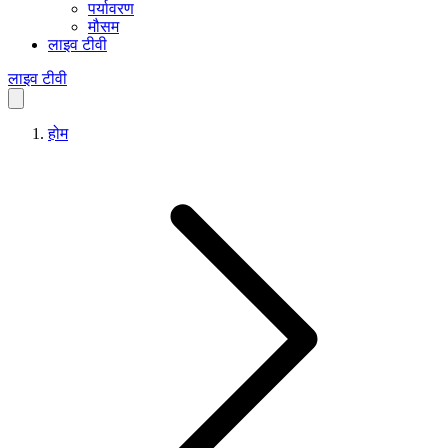
पर्यावरण
मौसम
लाइव टीवी
लाइव टीवी
होम