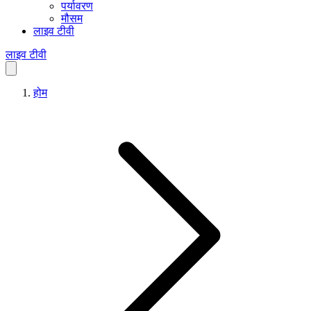
पर्यावरण
मौसम
लाइव टीवी
लाइव टीवी
होम