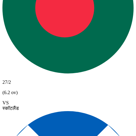
27/2
(6.2 ov)
VS
स्कॉटलैंड