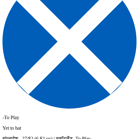
-To Play
Yet to bat
बांग्लादेश -
27
/$
2
(
6
.$
2
ov)
|
स्कॉटलैंड -To Play