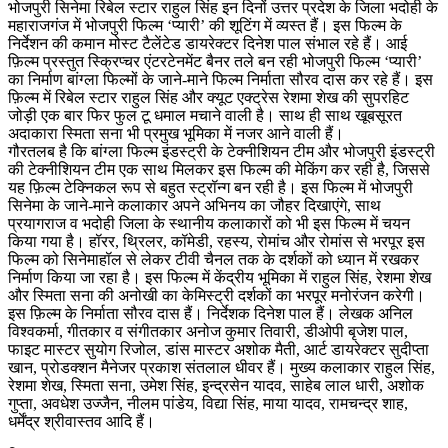
भोजपुरी सिनेमा रिबेल स्टार राहुल सिंह इन दिनों उत्तर प्रदेश के जिला भदोही के
महाराजगंज में भोजपुरी फिल्म ‘प्यारी’ की शूटिंग में व्यस्त हैं। इस फिल्म के
निर्देशन की कमान मोस्ट टैलेंटेड डायरेक्टर दिनेश पाल संभाल रहे हैं। आई
फ़िल्म प्रस्तुत स्क्रिप्चर एंटरटेनमेंट बैनर तले बन रही भोजपुरी फिल्म ‘प्यारी’
का निर्माण बांग्ला फिल्मों के जाने-माने फिल्म निर्माता सौरव दास कर रहे हैं। इस
फ़िल्म में रिबेल स्टार राहुल सिंह और क्यूट एक्ट्रेस रेशमा शेख की सुपरहिट
जोड़ी एक बार फिर फुल टू धमाल मचाने वाली है। साथ ही साथ खूबसूरत
अदाकारा स्मिता सना भी प्रमुख भूमिका में नजर आने वाली हैं।
गौरतलब है कि बांग्ला फिल्म इंडस्ट्री के टेक्नीशियन टीम और भोजपुरी इंडस्ट्री
की टेक्नीशियन टीम एक साथ मिलकर इस फिल्म की मेकिंग कर रही है, जिससे
यह फ़िल्म टेक्निकल रूप से बहुत स्ट्रॉन्ग बन रही है। इस फिल्म में भोजपुरी
सिनेमा के जाने-माने कलाकार अपने अभिनय का जौहर दिखाएंगे, साथ
प्रयागराज व भदोही जिला के स्थानीय कलाकारों को भी इस फिल्म में चयन
किया गया है। हॉरर, थ्रिलर, कॉमेडी, रहस्य, रोमांच और रोमांस से भरपूर इस
फिल्म को सिनेमाहॉल से लेकर टीवी चैनल तक के दर्शकों को ध्यान में रखकर
निर्माण किया जा रहा है। इस फिल्म में केंद्रीय भूमिका में राहुल सिंह, रेशमा शेख
और स्मिता सना की अनोखी का केमिस्ट्री दर्शकों का भरपूर मनोरंजन करेगी।
इस फ़िल्म के निर्माता सौरव दास हैं। निर्देशक दिनेश पाल हैं। लेखक अनिल
विश्वकर्मा, गीतकार व संगीतकार अनोज कुमार तिवारी, डीओपी बृजेश पाल,
फाइट मास्टर सुयोग रिजोल, डांस मास्टर अशोक मैती, आर्ट डायरेक्टर सुदीप्ता
खान, प्रोडक्शन मैनेजर प्रकाश संतलाल धीवर हैं। मुख्य कलाकार राहुल सिंह,
रेशमा शेख, स्मिता सना, उमेश सिंह, इन्द्रसेन यादव, साहेब लाल धारी, अशोक
गुप्ता, अवधेश उज्जैन, नीलम पांडेय, विद्या सिंह, माया यादव, रामचन्द्र शाह,
धर्मेंद्र श्रीवास्तव आदि हैं।