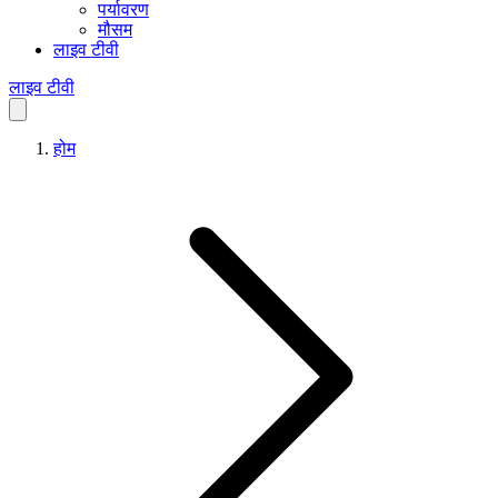
पर्यावरण
मौसम
लाइव टीवी
लाइव टीवी
होम