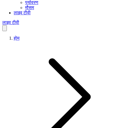
पर्यावरण
मौसम
लाइव टीवी
लाइव टीवी
होम