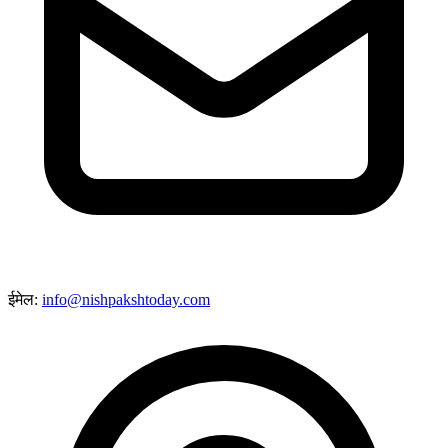
ईमेल:
info@nishpakshtoday.com