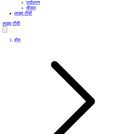
पर्यावरण
मौसम
लाइव टीवी
लाइव टीवी
होम