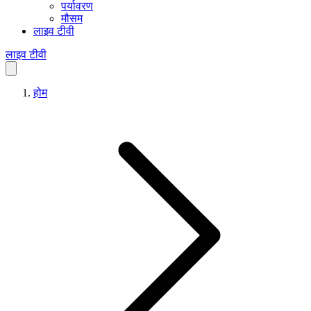
पर्यावरण
मौसम
लाइव टीवी
लाइव टीवी
होम