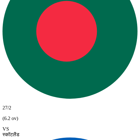
27/2
(6.2 ov)
VS
स्कॉटलैंड