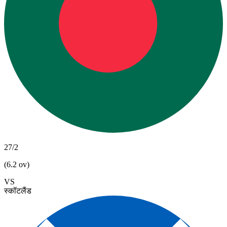
27/2
(6.2 ov)
VS
स्कॉटलैंड