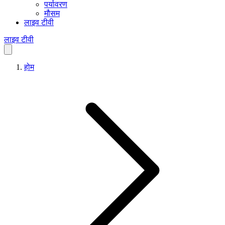
पर्यावरण
मौसम
लाइव टीवी
लाइव टीवी
होम