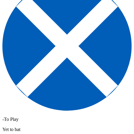
-To Play
Yet to bat