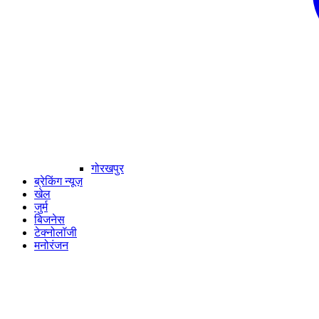
गोरखपुर
ब्रेकिंग न्यूज़
खेल
जुर्म
बिजनेस
टेक्नोलॉजी
मनोरंजन