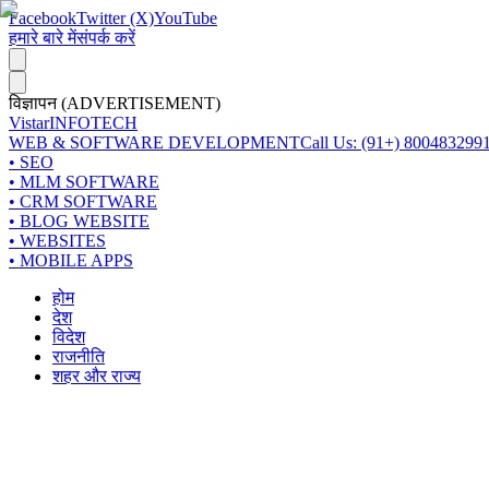
Facebook
Twitter (X)
YouTube
हमारे बारे में
संपर्क करें
विज्ञापन (ADVERTISEMENT)
Vistar
INFOTECH
WEB & SOFTWARE DEVELOPMENT
Call Us: (91+) 800483299
• SEO
• MLM SOFTWARE
• CRM SOFTWARE
• BLOG WEBSITE
• WEBSITES
• MOBILE APPS
होम
देश
विदेश
राजनीति
शहर और राज्य