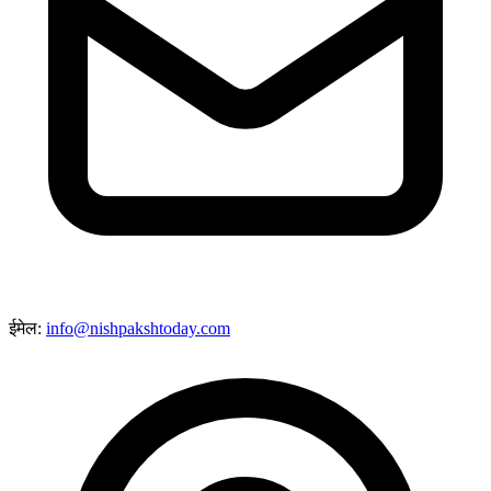
ईमेल:
info@nishpakshtoday.com