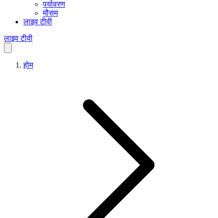
पर्यावरण
मौसम
लाइव टीवी
लाइव टीवी
होम