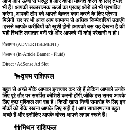
आज आप ऊर्जा से भरपूर हैं और काफी मेहनत करने के लिए तैयार
भी हैं ǀ आपकी सकारात्मक ऊर्जा का प्रवाह ओरों को भी प्रभावित
करेगा ,आपकी टीम को आपसे बेह्तर काम करने के लिए प्रेरणा
मिलेगी ǀघर पर भी आज आप सामान्य से अधिक जिम्मेदारियां उठाएंगे
ǀइससे आपके करीबियों को ख़ुशी होगी ǀआपको बस यह देखना है की
यही स्थिति लगातार बनी रहे और आपको भी कोई परेशानी न हो ǀ
विज्ञापन (ADVERTISEMENT)
विज्ञापन (In-Article Banner - Fluid)
Direct / AdSense Ad Slot
🐂वृषभ राशिफल
बहुत से अच्छे मौके आपका इन्तजार कर रहे हैं लेकिन आपको उनके
लिए पूरे तौर पर समर्पित कोशिशें करनी होंगी,जोकि इस समय आपके
लिए कुछ मुश्किल लग रहा है ǀ किसी ख़ास निजी समारोह के लिए इन
मौकों को रोके रखना आपके लिए सही है ǀ आप साधारणतया बहुत
अच्छे हैं और इसीलिए आपके दोस्त आपसे लगाव रखते हैं ǀ
👫मिथुन राशिफल