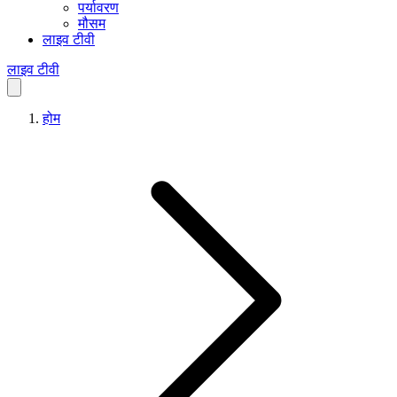
पर्यावरण
मौसम
लाइव टीवी
लाइव टीवी
होम