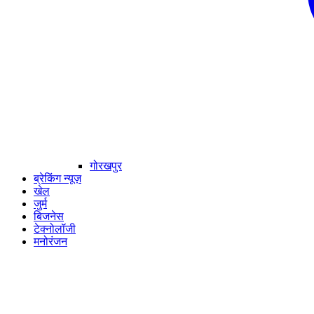
गोरखपुर
ब्रेकिंग न्यूज़
खेल
जुर्म
बिजनेस
टेक्नोलॉजी
मनोरंजन