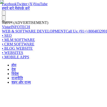
Facebook
Twitter (X)
YouTube
हमारे बारे में
संपर्क करें
विज्ञापन (ADVERTISEMENT)
Vistar
INFOTECH
WEB & SOFTWARE DEVELOPMENT
Call Us: (91+) 800483299
• SEO
• MLM SOFTWARE
• CRM SOFTWARE
• BLOG WEBSITE
• WEBSITES
• MOBILE APPS
होम
देश
विदेश
राजनीति
शहर और राज्य