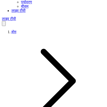
पर्यावरण
मौसम
लाइव टीवी
लाइव टीवी
होम