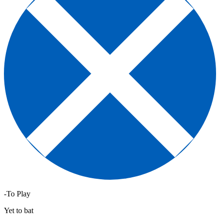
-To Play
Yet to bat