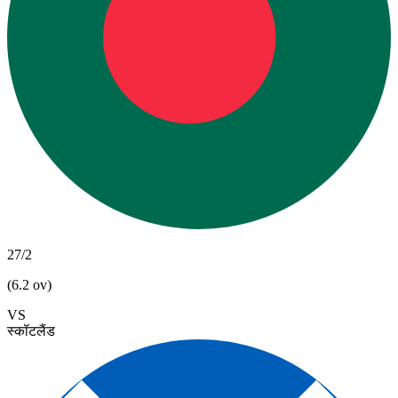
27/2
(6.2 ov)
VS
स्कॉटलैंड