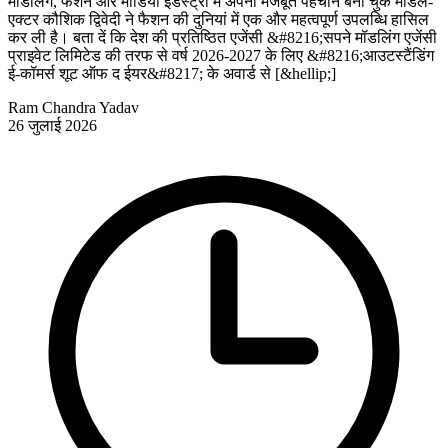
मॉडलिंग, फैशन और मीडिया इंडस्ट्री में अपनी मजबूत पहचान बना चुके मॉडल-
एक्टर कौशिक द्विवेदी ने फैशन की दुनियां में एक और महत्वपूर्ण उपलब्धि हासिल
कर ली है। बता दें कि देश की प्रतिष्ठित एजेंसी &#8216;सपने मॉडलिंग एजेंसी
प्राइवेट लिमिटेड की तरफ से वर्ष 2026-2027 के लिए &#8216;आउटस्टैंडिंग
ई-कॉमर्स शूट ऑफ द ईयर&#8217; के अवार्ड से [&hellip;]
Ram Chandra Yadav
26 जुलाई 2026