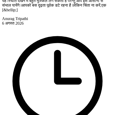
यह स्थिति देखने में बहुत मुश्किल लग सकती है परन्तु आप इसे आसानी से
संभाल पायेंगे ǀआपको बस दृढ़ता पूर्वक डटे रहना है ǀलेकिन चिंता ना करें,एक
[&hellip;]
Anurag Tripathi
6 अगस्त 2026