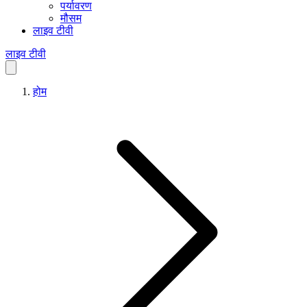
पर्यावरण
मौसम
लाइव टीवी
लाइव टीवी
होम