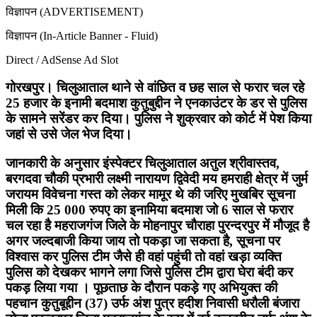
विज्ञापन (ADVERTISEMENT)
विज्ञापन (In-Article Banner - Fluid)
Direct / AdSense Ad Slot
गोरखपुर। चिलुआताल थाने से वांछित व छह साल से फरार चल रहे
25 हजार के इनामी बदमाश कुतुबुद्दीन ने एनकाउंटर के डर से पुलिस
के सामने सरेंडर कर दिया। पुलिस ने शुक्रवार को कोर्ट में पेश किया
जहां से उसे जेल भेज दिया।
जानकारी के अनुसार इंस्पेक्टर चिलुआताल अतुल श्रीवास्तव,
बरगदवा चौकी प्रभारी लक्ष्मी नारायण द्विवेदी मय हमराही क्षेत्र में जुर्म
जरायम विवेचना गस्त को लेकर मामूर थे की जरिए मुखबिर सूचना
मिली कि 25 000 रुपए का इनामिया बदमाश जो 6 साल से फरार
चल रहा है महराजगंज जिले के मोहनापुर चौराहा पुरन्दरपुर में मौजूद है
अगर जल्दबाजी किया जाय तो पकड़ा जा सकता है, सूचना पर
विश्वास कर पुलिस टीम जैसे ही वहां पहुंची तो वहां खड़ा व्यक्ति
पुलिस को देखकर भागने लगा जिसे पुलिस टीम द्वारा घेरा बंदी कर
पकड़ लिया गया । पूछताछ के दौरान पकड़े गए अभियुक्त की
पहचान कुतुबूद्दीन (37) उर्फ अंश पुत्र हदीश निवासी धरौली बंजारा