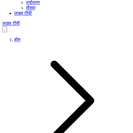
पर्यावरण
मौसम
लाइव टीवी
लाइव टीवी
होम