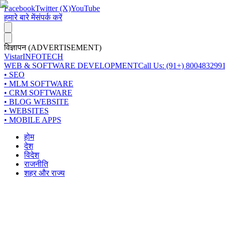
Facebook
Twitter (X)
YouTube
हमारे बारे में
संपर्क करें
विज्ञापन (ADVERTISEMENT)
Vistar
INFOTECH
WEB & SOFTWARE DEVELOPMENT
Call Us: (91+) 800483299
• SEO
• MLM SOFTWARE
• CRM SOFTWARE
• BLOG WEBSITE
• WEBSITES
• MOBILE APPS
होम
देश
विदेश
राजनीति
शहर और राज्य