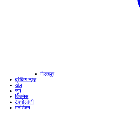
गोरखपुर
ब्रेकिंग न्यूज़
खेल
जुर्म
बिजनेस
टेक्नोलॉजी
मनोरंजन