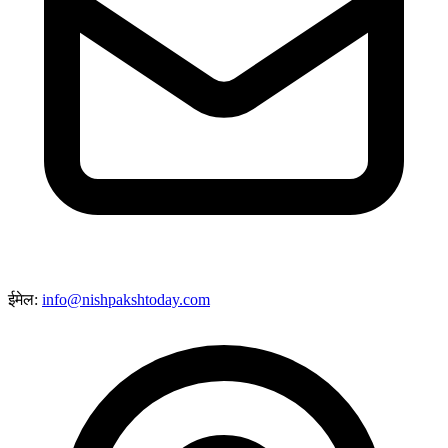
ईमेल:
info@nishpakshtoday.com