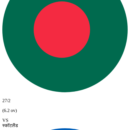
27/2
(6.2 ov)
VS
स्कॉटलैंड