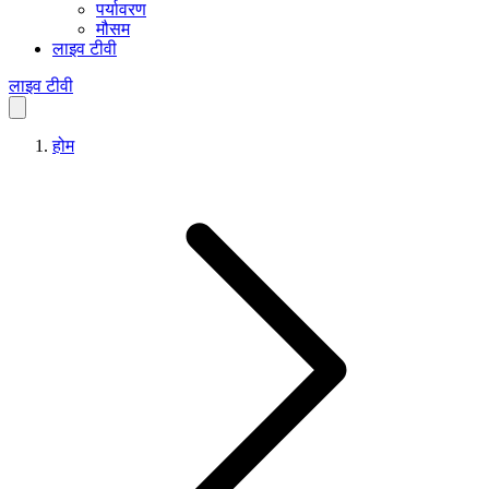
पर्यावरण
मौसम
लाइव टीवी
लाइव टीवी
होम