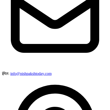
ईमेल:
info@nishpakshtoday.com