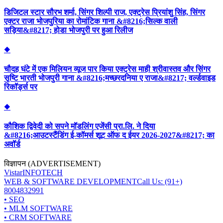
डिजिटल स्टार सौरभ शर्मा, सिंगर शिल्पी राज, एक्ट्रेस प्रियांशु सिंह, सिंगर
एक्टर राजा भोजपुरिया का रोमांटिक गाना &#8216;सिल्क वाली
सड़िया&#8217; होडा भोजपुरी पर हुआ रिलीज
◆
चौदह घंटे में एक मिलियन व्यूज पार किया एक्ट्रेस माही श्रीवास्तव और सिंगर
सृष्टि भारती भोजपुरी गाना &#8216;मच्छरदनिया ए राजा&#8217; वर्ल्डवाइड
रिकॉर्ड्स पर
◆
कौशिक द्विवेदी को सपने मॉडलिंग एजेंसी प्रा.लि. ने दिया
&#8216;आउटस्टैंडिंग ई-कॉमर्स शूट ऑफ द ईयर 2026-2027&#8217; का
अवॉर्ड
विज्ञापन (ADVERTISEMENT)
Vistar
INFOTECH
WEB & SOFTWARE DEVELOPMENT
Call Us: (91+)
8004832991
• SEO
• MLM SOFTWARE
• CRM SOFTWARE