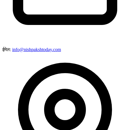
ईमेल:
info@nishpakshtoday.com