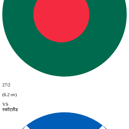
27/2
(6.2 ov)
VS
स्कॉटलैंड