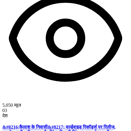
5,050
व्यूज
03
देश
&#8216;कैलाश के निवासी&#8217; वर्ल्डवाइड रिकॉर्ड्स पर रिलीज,