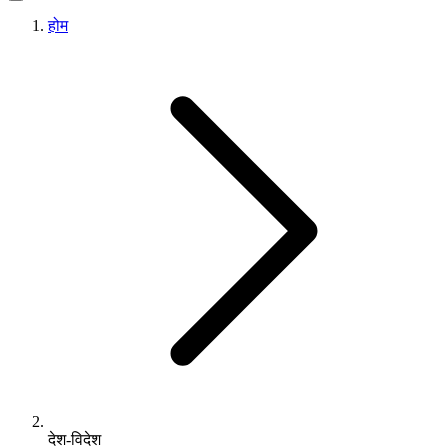
होम
देश-विदेश