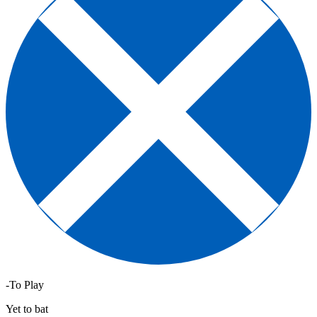
-To Play
Yet to bat