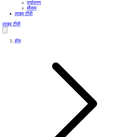
पर्यावरण
मौसम
लाइव टीवी
लाइव टीवी
होम