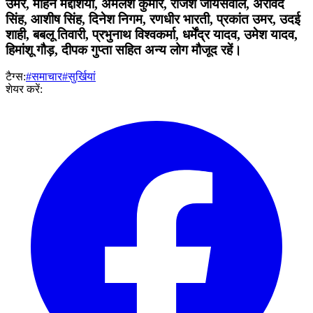
उमर, मोहन मद्देशिया, अमलेश कुमार, राजेश जायसवाल, अरविंद
सिंह, आशीष सिंह, दिनेश निगम, रणधीर भारती, प्रकांत उमर, उदई
शाही, बबलू तिवारी, प्रभुनाथ विश्वकर्मा, धर्मेंद्र यादव, उमेश यादव,
हिमांशू गौड़, दीपक गुप्ता सहित अन्य लोग मौजूद रहें।
टैग्स:
#समाचार
#सुर्खियां
शेयर करें: