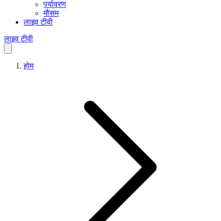
पर्यावरण
मौसम
लाइव टीवी
लाइव टीवी
होम