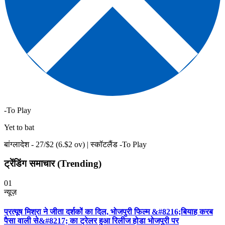
-To Play
Yet to bat
बांग्लादेश -
27
/$
2
(
6
.$
2
ov)
|
स्कॉटलैंड -To Play
ट्रेंडिंग समाचार (Trending)
01
न्यूज़
प्रत्यूष मिश्रा ने जीता दर्शकों का दिल, भोजपुरी फिल्म &#8216;बियाह करब
पैसा वाली से&#8217; का ट्रेलर हुआ रिलीज होडा भोजपुरी पर