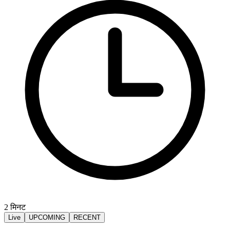
2
मिनट
Live
UPCOMING
RECENT