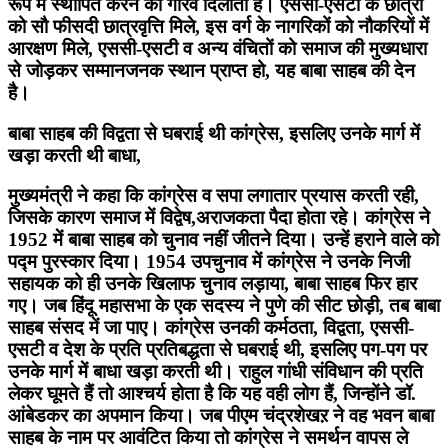
रूप में स्थापित करने का गौरव दिलाता है। एससी-एसटी के छात्रों
को सौ फीसदी छात्रवृत्ति मिले, इस वर्ग के नागरिकों को नौकरियों में
आरक्षण मिले, एससी-एसटी व अन्य वंचितों को समाज की मुख्यधारा
से जोड़कर सम्मानजनक स्थान प्राप्त हो, यह बाबा साहब की देन
है।
बाबा साहब की विद्वता से घबराई थी कांग्रेस, इसलिए उनके मार्ग में
खड़ा करती थी बाधा,
मुख्यमंत्री ने कहा कि कांग्रेस व सपा लगातार प्रयास करती रही,
जिसके कारण समाज में विद्वेष,अराजकता पैदा होता रहे। कांग्रेस ने
1952 में बाबा साहब को चुनाव नहीं जीतने दिया। उन्हें हराने वाले को
पद्म पुरस्कार दिया। 1954 उपचुनाव में कांग्रेस ने उनके निजी
सहायक को ही उनके खिलाफ चुनाव लड़ाया, बाबा साहब फिर हार
गए। जब हिंदू महासभा के एक सदस्य ने पुणे की सीट छोड़ी, तब बाबा
साहब संसद में जा पाए। कांग्रेस उनकी कर्मठता, विद्वता, एससी-
एसटी व देश के प्रति प्रतिबद्धता से घबराई थी, इसलिए पग-पग पर
उनके मार्ग में बाधा खड़ा करती थी। राहुल गांधी संविधान की प्रति
लेकर घूमते हैं तो आश्चर्य होता है कि यह वही लोग हैं, जिन्होंने डॉ.
आंबेडकर का अपमान किया। जब पीएम चंद्रशेखऱ ने वह भवन बाबा
साहब के नाम पर आवंटित किया तो कांग्रेस ने समर्थन वापस ले