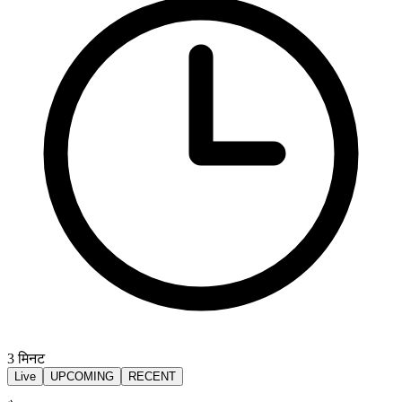
3
मिनट
Live
UPCOMING
RECENT