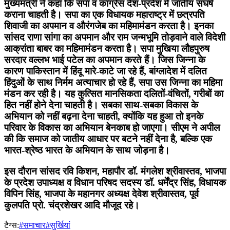
मुख्यमंत्री ने कहा कि सपा व कांग्रेस देश-प्रदेश में जातीय संघर्ष
कराना चाहती है। सपा का एक विधायक महाराष्ट्र में छत्रपति
शिवाजी का अपमान व औरंगजेब का महिमामंडन करता है। इनका
सांसद राणा सांगा का अपमान और राम जन्मभूमि तोड़वाने वाले विदेशी
आक्रांता बाबर का महिमामंडन करता है। सपा मुखिया लौहपुरुष
सरदार वल्लभ भाई पटेल का अपमान करते हैं। जिस जिन्ना के
कारण पाकिस्तान में हिंदू मारे-काटे जा रहे हैं, बांग्लादेश में दलित
हिंदुओं के साथ निर्मम अत्याचार हो रहे हैं, सपा उस जिन्ना का महिमा
मंडन कर रही है। यह कुत्सित मानसिकता दलितों-वंचितों, गरीबों का
हित नहीं होने देना चाहती है। सबका साथ-सबका विकास के
अभियान को नहीं बढ़ना देना चाहती, क्योंकि यह हुआ तो इनके
परिवार के विकास का अभियान बेनकाब हो जाएगा। सीएम ने अपील
की कि समाज को जातीय आधार पर बटने नहीं देना है, बल्कि एक
भारत-श्रेष्ठ भारत के अभियान के साथ जोड़ना है।
इस दौरान सांसद रवि किशन, महापौर डॉ. मंगलेश श्रीवास्तव, भाजपा
के प्रदेश उपाध्यक्ष व विधान परिषद सदस्य डॉ. धर्मेंद्र सिंह, विधायक
विपिन सिंह, भाजपा के महानगर अध्यक्ष देवेश श्रीवास्तव, पूर्व
कुलपति प्रो. चंद्रशेखर आदि मौजूद रहे।
टैग्स:
#समाचार
#सुर्खियां