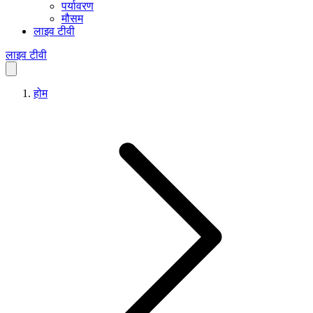
पर्यावरण
मौसम
लाइव टीवी
लाइव टीवी
होम