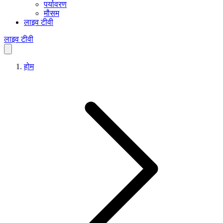
पर्यावरण
मौसम
लाइव टीवी
लाइव टीवी
होम