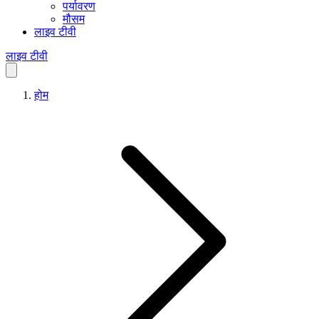
पर्यावरण
मौसम
लाइव टीवी
लाइव टीवी
होम