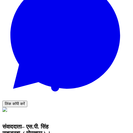
लिंक कॉपी करें
संवाददाता– एस.पी. सिंह