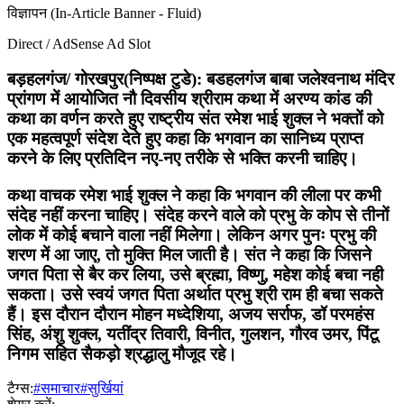
विज्ञापन (In-Article Banner - Fluid)
Direct / AdSense Ad Slot
बड़हलगंज/ गोरखपुर(निष्पक्ष टुडे): बडहलगंज बाबा जलेश्वनाथ मंदिर
प्रांगण में आयोजित नौ दिवसीय श्रीराम कथा में अरण्य कांड की
कथा का वर्णन करते हुए राष्ट्रीय संत रमेश भाई शुक्ल ने भक्तों को
एक महत्वपूर्ण संदेश देते हुए कहा कि भगवान का सानिध्य प्राप्त
करने के लिए प्रतिदिन नए-नए तरीके से भक्ति करनी चाहिए।
कथा वाचक रमेश भाई शुक्ल ने कहा कि भगवान की लीला पर कभी
संदेह नहीं करना चाहिए। संदेह करने वाले को प्रभु के कोप से तीनों
लोक में कोई बचाने वाला नहीं मिलेगा। लेकिन अगर पुनः प्रभु की
शरण में आ जाए, तो मुक्ति मिल जाती है। संत ने कहा कि जिसने
जगत पिता से बैर कर लिया, उसे ब्रह्मा, विष्णु, महेश कोई बचा नही
सकता। उसे स्वयं जगत पिता अर्थात प्रभु श्री राम ही बचा सकते
हैं। इस दौरान दौरान मोहन मध्देशिया, अजय सर्राफ, डॉ परमहंस
सिंह, अंशु शुक्ल, यतींद्र तिवारी, विनीत, गुलशन, गौरव उमर, पिंटू
निगम सहित सैकड़ो श्रद्धालु मौजूद रहे।
टैग्स:
#समाचार
#सुर्खियां