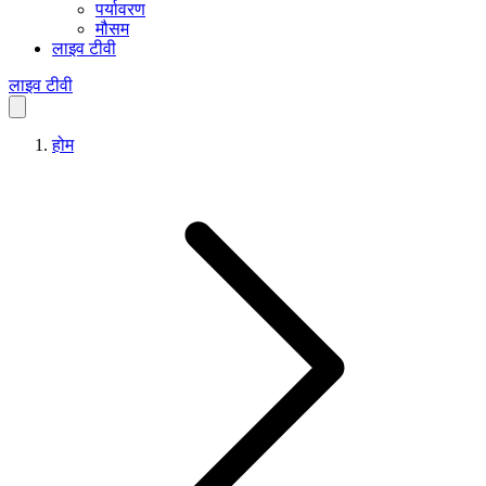
पर्यावरण
मौसम
लाइव टीवी
लाइव टीवी
होम