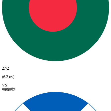
27/2
(6.2 ov)
VS
स्कॉटलैंड