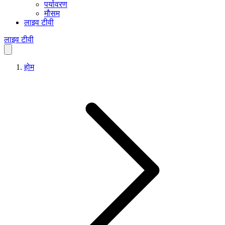
पर्यावरण
मौसम
लाइव टीवी
लाइव टीवी
होम