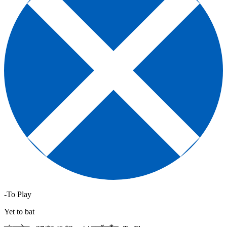
-To Play
Yet to bat