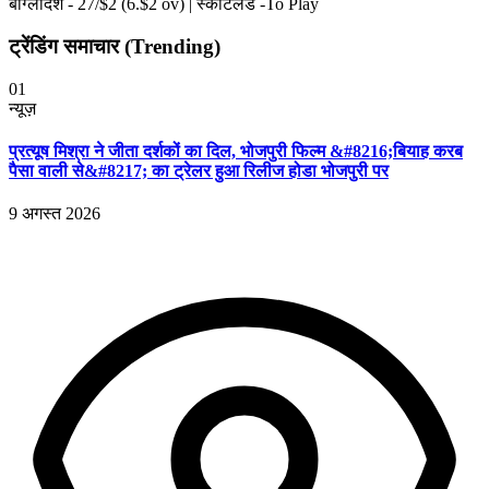
बांग्लादेश -
27
/$
2
(
6
.$
2
ov)
|
स्कॉटलैंड -To Play
ट्रेंडिंग समाचार (Trending)
01
न्यूज़
प्रत्यूष मिश्रा ने जीता दर्शकों का दिल, भोजपुरी फिल्म &#8216;बियाह करब
पैसा वाली से&#8217; का ट्रेलर हुआ रिलीज होडा भोजपुरी पर
9 अगस्त 2026