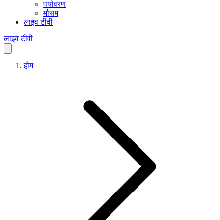
पर्यावरण
मौसम
लाइव टीवी
लाइव टीवी
होम