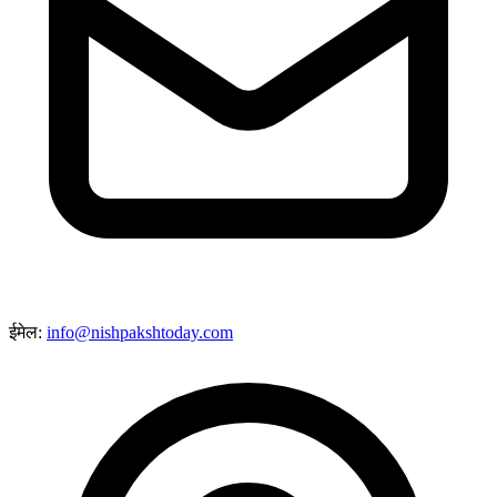
ईमेल:
info@nishpakshtoday.com