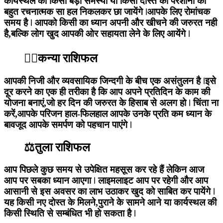
कार्यस्थल की किसी बड़ी समस्या या किसी दोस्त की परेशानी का
बहुत रचनात्मक सा हल निकलकर छा जायेंगे ǀआपके लिए रोमांचक
समय है ǀ आपको किसी का ध्यान अपनी और खीचने की जरुरत नही
है,बल्कि लोग खुद आपकी ओर सहायता लेने के लिए आयेंगे ǀ
🙍‍♀️कन्या राशिफल
आपकी निजी और व्यवसायिक जिन्दगी के बीच एक असंतुलन है ǀइसे
दूर करने का एक ही तरीका है कि आप अपने प्रतिदिन के काम की
योजना बनाएं,जो हर दिन की जरुरत के हिसाब से अलग हो ǀ चिंता ना
करें,आपके परिजन हाल-फिलहाल आपके उनके प्रति कम ध्यान के
बावजूद आपके समर्पण को पहचान पाएंगे ǀ
⚖️तुला राशिफल
आप पिछले कुछ समय से उपेक्षित महसूस कर रहे हैं लेकिन आज
आप पर सबका ध्यान आएगा ǀ लाइमलाइट आप पर रहेगी और आप
आसानी से इस अवसर का लाभ उठाकर खुद को साबित कर पायेंगे ǀ
यह किसी नए दोस्त के मिलने,पुराने के सामने आने या कार्यस्थल की
किसी स्थिति से सम्बंधित भी हो सकता है ǀ