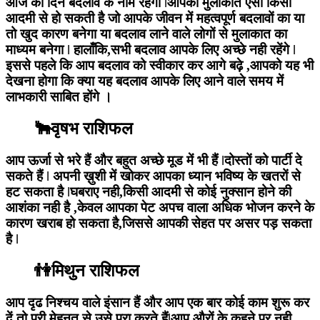
आज का दिन बदलाव के नाम रहेगा ǀआपकी मुलाकात ऐसी किसी
आदमी से हो सकती है जो आपके जीवन में महत्वपूर्ण बदलावों का या
तो खुद कारण बनेगा या बदलाव लाने वाले लोगों से मुलाकात का
माध्यम बनेगा ǀ हालाँकि,सभी बदलाव आपके लिए अच्छे नही रहेंगे ǀ
इससे पहले कि आप बदलाव को स्वीकार कर आगे बढ़े ,आपको यह भी
देखना होगा कि क्या यह बदलाव आपके लिए आने वाले समय में
लाभकारी साबित होंगे ।
🐂वृषभ राशिफल
आप ऊर्जा से भरे हैं और बहुत अच्छे मूड में भी हैं ǀदोस्तों को पार्टी दे
सकते हैं ǀ अपनी ख़ुशी में खोकर आपका ध्यान भविष्य के खतरों से
हट सकता है ǀघबराए नही,किसी आदमी से कोई नुक्सान होने की
आशंका नही है ,केवल आपका पेट अपच वाला अधिक भोजन करने के
कारण खराब हो सकता है,जिससे आपकी सेहत पर असर पड़ सकता
है ǀ
👫मिथुन राशिफल
आप दृढ निश्चय वाले इंसान हैं और आप एक बार कोई काम शुरू कर
दें तो पूरी मेहनत से उसे पूरा करते हैंǀआप औरों के कहने पर नही