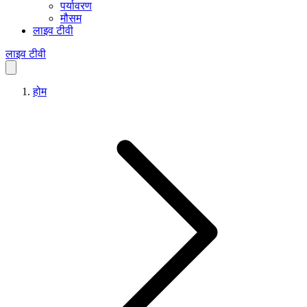
पर्यावरण
मौसम
लाइव टीवी
लाइव टीवी
होम