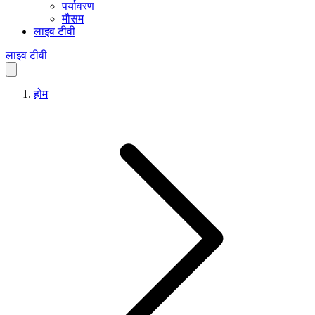
पर्यावरण
मौसम
लाइव टीवी
लाइव टीवी
होम