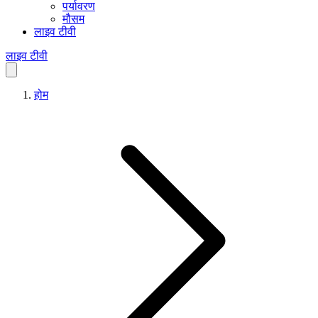
पर्यावरण
मौसम
लाइव टीवी
लाइव टीवी
होम