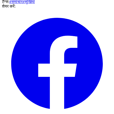
टैग्स:
#समाचार
#सुर्खियां
शेयर करें: