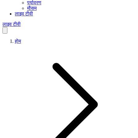
पर्यावरण
मौसम
लाइव टीवी
लाइव टीवी
होम