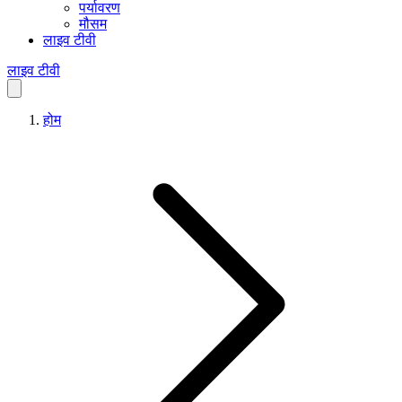
पर्यावरण
मौसम
लाइव टीवी
लाइव टीवी
होम