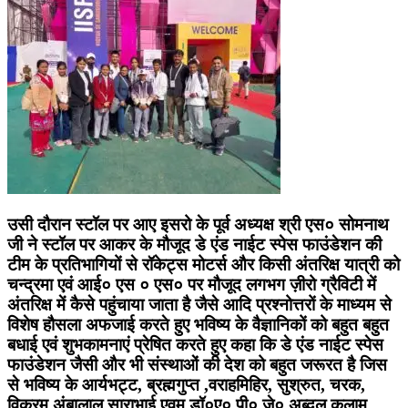
उसी दौरान स्टॉल पर आए इसरो के पूर्व अध्यक्ष श्री एस० सोमनाथ
जी ने स्टॉल पर आकर के मौजूद डे एंड नाईट स्पेस फाउंडेशन की
टीम के प्रतिभागियों से रॉकेट्स मोटर्स और किसी अंतरिक्ष यात्री को
चन्द्रमा एवं आई० एस ० एस० पर मौजूद लगभग ज़ीरो ग्रैविटी में
अंतरिक्ष में कैसे पहुंचाया जाता है जैसे आदि प्रश्नोत्तरों के माध्यम से
विशेष हौसला अफजाई करते हुए भविष्य के वैज्ञानिकों को बहुत बहुत
बधाई एवं शुभकामनाएं प्रेषित करते हुए कहा कि डे एंड नाईट स्पेस
फाउंडेशन जैसी और भी संस्थाओं की देश को बहुत जरूरत है जिस
से भविष्य के आर्यभट्ट, ब्रह्मगुप्त ,वराहमिहिर, सुश्रुत, चरक,
विक्रम अंबालाल साराभाई एवम् डॉ०ए० पी० जे० अब्दुल कलाम