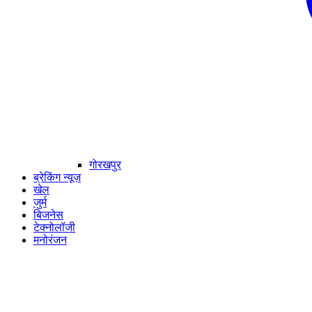
गोरखपुर
ब्रेकिंग न्यूज़
खेल
जुर्म
बिजनेस
टेक्नोलॉजी
मनोरंजन