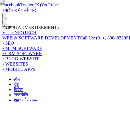
Facebook
Twitter (X)
YouTube
हमारे बारे में
संपर्क करें
विज्ञापन (ADVERTISEMENT)
Vistar
INFOTECH
WEB & SOFTWARE DEVELOPMENT
Call Us: (91+) 800483299
• SEO
• MLM SOFTWARE
• CRM SOFTWARE
• BLOG WEBSITE
• WEBSITES
• MOBILE APPS
होम
देश
विदेश
राजनीति
शहर और राज्य