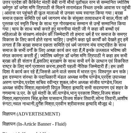
उत्तर प्रदेश की कैबिनेट मंत्री बेबी रानी मौर्या पूर्वांचल रत्न से सम्मानित ज्योतिष
धर्मगुरु डॉ धनेश मणि त्रिपाठी से मिलने तारामंडल स्थित उनके आवास पर पहुंची
| आवास पर पहुंचते ही फूल मालाओ से उनका भव्य स्वागत किया गया | ब्रह्म
समाज एकता समिति एवं धर्म जागरण मंच के संयुक्त तत्वावधान में साल,गीता की
पुस्तक एवं स्मृति चिन्ह के साथ गुरु गोरखनाथ सम्मान से उन्हें सम्मानित किया
गया | चाय के साथ चर्चा करते हुए माननीया मंत्री जी ने कहा की बच्चों एवं
महिलाओ के संरक्षण-संवर्धन की जिम्मेदारी तो हमारा धर्म है पर समाज के समग्र
विकास के लिए कार्य होते रहना चाहिए | उन्होंने कहा पूर्व कार्यों को देखते हुए हमें
लगता हैं कि ब्रह्म समाज एकता समिति एवं धर्म जागरण मंच राष्ट्रहित के साथ
समाज के सभी वर्गों के लिए अच्छा कार्य कर रहा हैं,मैं इनके उज्जवल भविष्य की
मंगल कामना करती हूँ | ज्योतिष धर्मगुरु डॉ धनेश मणि त्रिपाठी ने कहा हम सभी
ब्रह्म की ही संतान है,इसलिए ब्राह्मण के साथ सभी वर्ग के उत्थान एवं विकसित
राष्ट्र के लिए मार्ग प्रशस्त करना,हमारी पहली नैतिक जिम्मेदारी हैं | हम उसी
दिशा मे कार्य कर रहे हैं,जिससे आने वाले समय में भारत पुनः विश्वगुरु बन सके |
इस दरम्यान संस्था के पदाधिकारी मंडल अध्यक्ष मनीष पाण्डेय,प्रदेश उपाध्यक्ष
अरुण पाण्डेय,प्रदेश सचिव रवीन्द्र शुक्ल,जोन अध्यक्ष संजीव पाण्डेय,जिला
अध्यक्ष संदीप मिश्रा,महामंत्री विपुल मिश्रा इत्यादि सभी सदस्यगण एवं शहर के
गणमान्य उ.प्र. के पूर्व मंत्री के.सी.पाण्डेय,भानु प्रकाश मिश्र,विजय शंकर
मिश्रा,महाप्रताप सिंह,बृजेश पासवान,विजय शंकर तिवारी,सोना तिवारी,आशीष
रुंगटा,नवल नाथानी,दुर्गेश मिश्रा,प्रवीन श्रीवास्तव इत्यादि मौजूद थे |
विज्ञापन (ADVERTISEMENT)
विज्ञापन (In-Article Banner - Fluid)