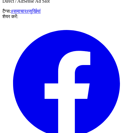
Direct / AdSense Ad Slot
टैग्स:
#समाचार
#सुर्खियां
शेयर करें: