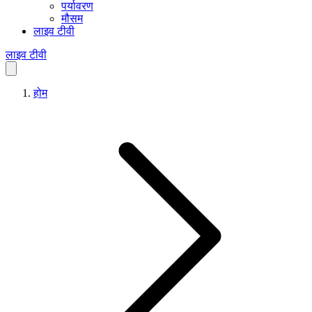
पर्यावरण
मौसम
लाइव टीवी
लाइव टीवी
होम