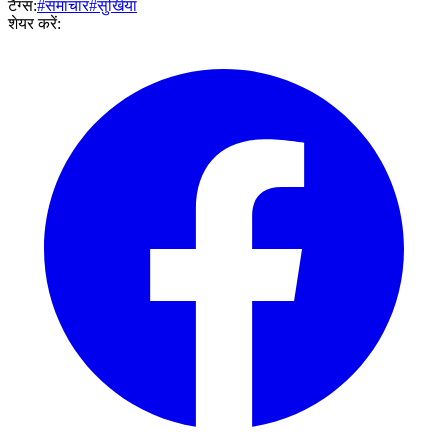
टैग्स:
#समाचार
#सुर्खियां
शेयर करें: