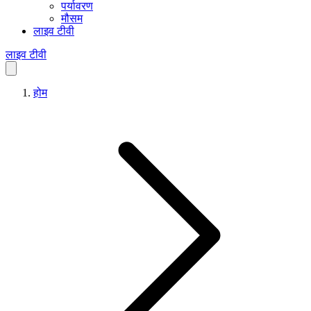
पर्यावरण
मौसम
लाइव टीवी
लाइव टीवी
होम