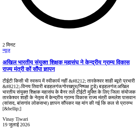
2
मिनट
न्यूज़
अखिल भारतीय संयुक्त शिक्षक महासंघ ने केन्द्रीय ग्राम्य विकास
राज्य मंत्री कों सौंपा ज्ञापन
टीईटी किसी भी स्वरूप में स्वीकार्य नहीं &#8212; तारकेश्वर शाही ब्यूरो प्रभारी
&#8212;-विनय तिवारी बडहलगंज/गोरखपुर(निष्पक्ष टुडे) बड़हलगंज:अखिल
भारतीय संयुक्त शिक्षक महासंघ के बैनर तले टीईटी मुक्ति के लिए जिला संयोजक
तारकेश्वर शाही के नेतृत्व में केन्द्रीय ग्राम्य विकास राज्य मंत्री कमलेश पासवान
(सांसद, बांसगांव लोकसभा) ज्ञापन सौंपकर यह मांग की गई कि कल से प्रारम्भ
[&hellip;]
Vinay Tiwari
19 जुलाई 2026