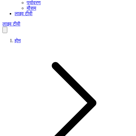
पर्यावरण
मौसम
लाइव टीवी
लाइव टीवी
होम