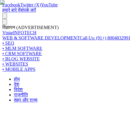
Facebook
Twitter (X)
YouTube
हमारे बारे में
संपर्क करें
विज्ञापन (ADVERTISEMENT)
Vistar
INFOTECH
WEB & SOFTWARE DEVELOPMENT
Call Us: (91+) 800483299
• SEO
• MLM SOFTWARE
• CRM SOFTWARE
• BLOG WEBSITE
• WEBSITES
• MOBILE APPS
होम
देश
विदेश
राजनीति
शहर और राज्य