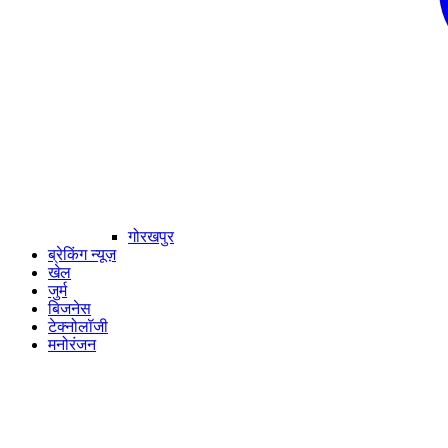
गोरखपुर
ब्रेकिंग न्यूज़
खेल
जुर्म
बिजनेस
टेक्नोलॉजी
मनोरंजन