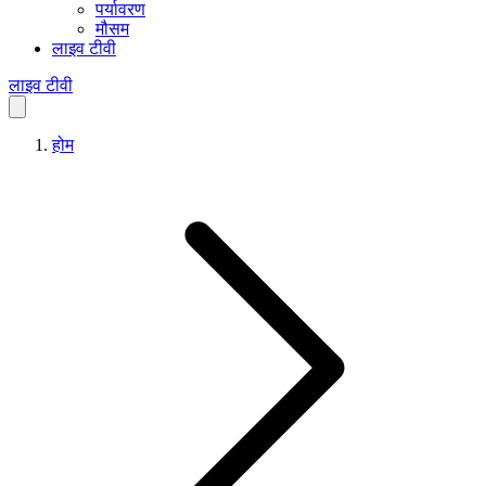
पर्यावरण
मौसम
लाइव टीवी
लाइव टीवी
होम