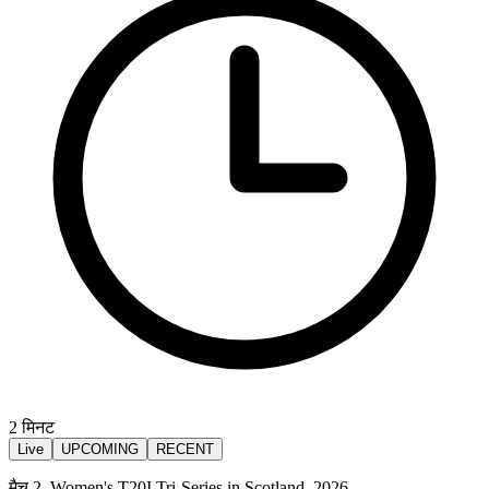
2
मिनट
Live
UPCOMING
RECENT
मैच 2, Women's T20I Tri-Series in Scotland, 2026