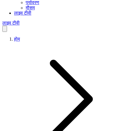
पर्यावरण
मौसम
लाइव टीवी
लाइव टीवी
होम