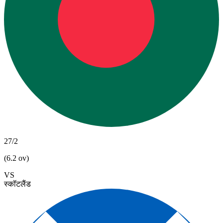
27/2
(6.2 ov)
VS
स्कॉटलैंड