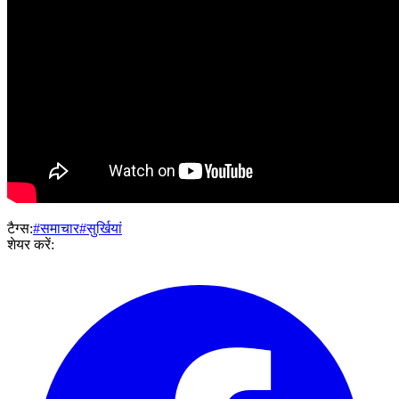
टैग्स:
#समाचार
#सुर्खियां
शेयर करें: