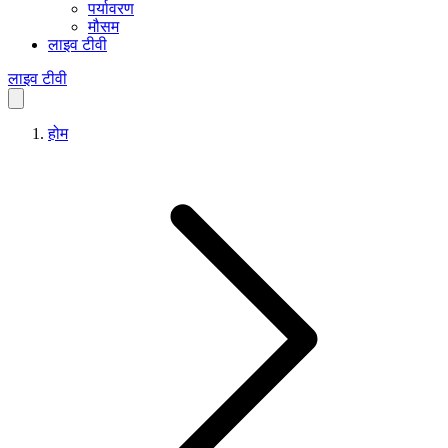
पर्यावरण
मौसम
लाइव टीवी
लाइव टीवी
होम