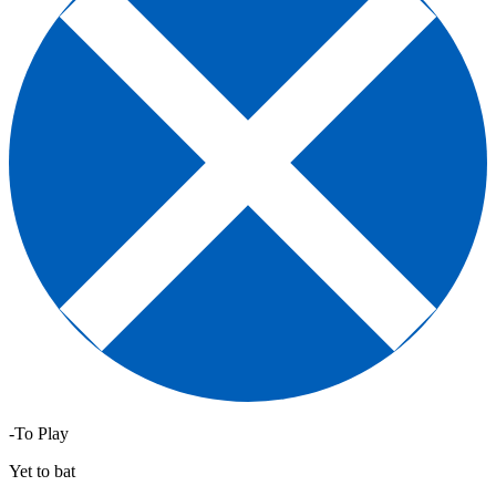
-To Play
Yet to bat